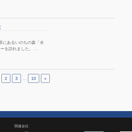
と
原にあるいのちの森「水
ーを訪れました。 …
2
3
…
10
»
関連会社