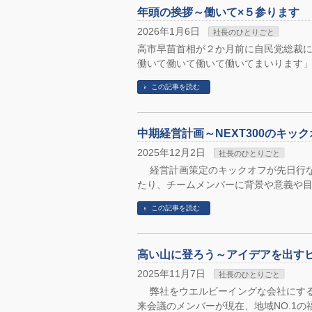
年頭の挨拶～働いて×５参ります
2026年1月6日
社長のひとりごと
高市早苗首相が２か月前に自民党総裁
働いて働いて働いて働いてまいります」
この記事を読む
中期経営計画～NEXT300のキッ
2025年12月2日
社長のひとりごと
経営計画策定のキックオフが先日行な
たり、チームメンバーに背景や意義や目
この記事を読む
高い山に登ろう～アイデアを出す
2025年11月7日
社長のひとりごと
弊社をウエルビーイングな会社にする
来会議のメンバーが現在、地域NO.1の