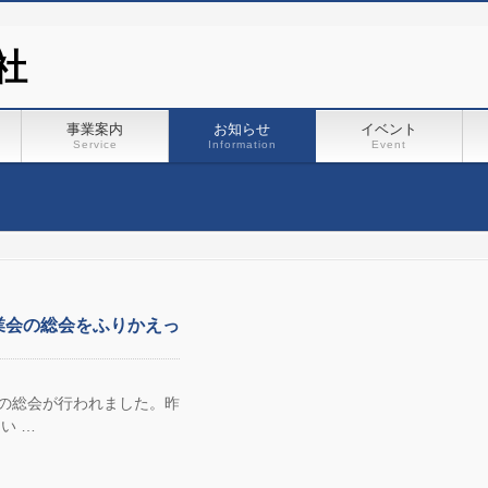
社
事業案内
お知らせ
イベント
Service
Information
Event
業会の総会をふりかえっ
の総会が行われました。昨
い …