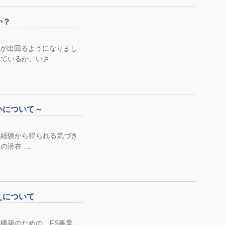
か？
章が出回るようになりまし
ているか、いさ …
いについて～
経験から得られる気づき
の潜在 …
えについて
構築のための、FS事業