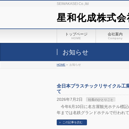
SEIWAKASEI Co.,ltd
星和化成株式会
トップページ
会社案内
HOME
Company
お知らせ
HOME
»
お知らせ
全日本プラスチックリサイクル工
て
2026年7月2日
社長のひとりごと
今年6月10日に名古屋観光ホテル標記
年までは名鉄グランドホテルで行われて
この記事を読む